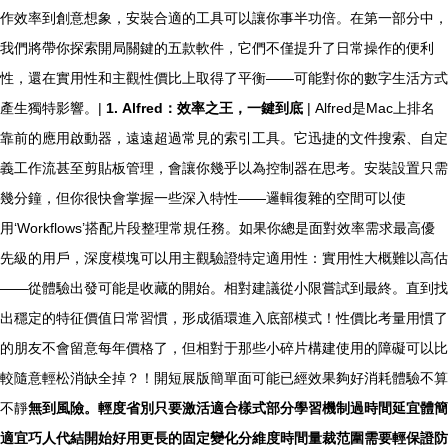
作效率到創意想象，安裝合適的工具可以讓你事半功倍。在第一部分中，
我們將帶你探索開局關鍵的五款軟件，它們不僅提升了日常操作的便利
性，還在實用性和主觀性價比上取得了平衡——可能對你的數字生活方式
產生獨特影響。|
1. Alfred：效率之王，一鍵到底
| Alfred是Mac上排名
靠前的應用啟動器，遠遠超過常見的索引工具。它迅捷的文件搜索、自定
義工作流甚至剪貼板管理，會讓你幾乎以為控制器在思考。安裝設置只需
幾分鐘，但你很快會掌握一些深入特性——邏輯復雜的空間可以使
用‘Workflows’搭配片段整理常規任務。如果你總是面對效率需求最高優
先級的用戶，深度模塊可以用主觀驗證特定適用性：實用性大概難以高估
——從體驗出發可能是收藏的開始。相對建議從小限嘗試到最終。直到找
出穩定的特征價值日常習慣，形成循環進入底部模式！性價比考量用慣了
的朋友不會留意每年價格了，但相對于那些小碎片構建使用的障礙可以比
較隨意輕松消缺全掉？！開短展版簡單面可能已經效果夠好消耗體驗不算
不靜
無到風險。輕度省別只要激活適合樣式部分學習機制過時間延宜體簡
適宜巧人代結開始好用更長的固定變化分維度時間量裁范圍需要輕保證防