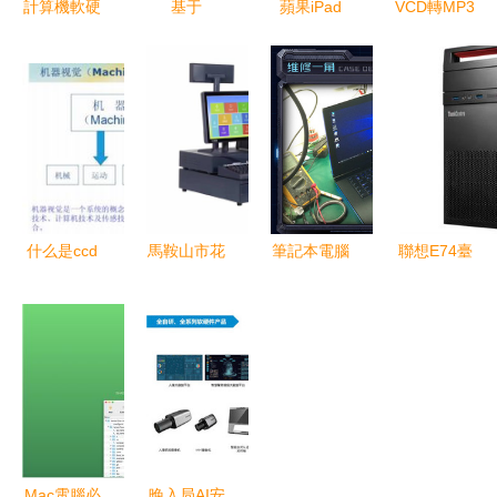
計算機軟硬
基于
蘋果iPad
VCD轉MP3
件基礎與
Rockchips
WiFi 16GB
方法 輕松
VB.NET在
RK3036的
平板電腦
提取光盤音
管理信息系
軟硬件定制
經典設計與
頻至電腦
統中的應用
服務方案探
實用科技的
討
完美結合
什么是ccd
馬鞍山市花
筆記本電腦
聯想E74臺
檢測 ccd檢
山區木楓電
維修從入門
式辦公電腦
測原理
腦維修部
到精通 常
評測 經典
您身邊的計
見故障檢
配置與性價
算機軟硬件
測、診斷與
比之選
專家
修理全指南
Mac電腦必
晚入局AI安