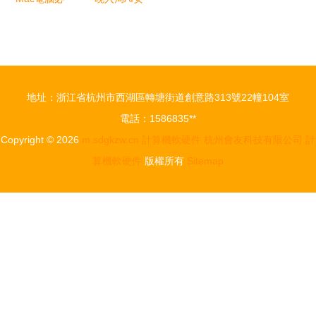
裝的10款精
防的澎思科
品軟件
技，如何憑
（上） 解
借“行業
鎖高效與創
+AI”策略搶
地址：浙江省杭州市西湖區轉塘街道創意路313號22幢104室
意的秘密武
占安防智能
電話：1586835**
器
化頭部
Copyright © 2026
m.sdgkzw.cn
計算機軟硬件
杭州會友科技有限公司
計
算機軟硬件
版權所有
Sitemap